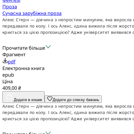
Проза
Сучасна зарубіжна проза
Алекс Стерн — дівчина з непростим минулим, яка виросла в
передавали по колу. І ось Алекс, єдина вижила після жорст
криється за цією пропозицією? Адже університет виявився о
Прочитати більше
Фрагмент
pdf
Електронна книга
epub
Ціна
409,00 ₴
Додати в кошик
Додати до списку бажань
Алекс Стерн — дівчина з непростим минулим, яка виросла в
передавали по колу. І ось Алекс, єдина вижила після жорст
криється за цією пропозицією? Адже університет виявився о