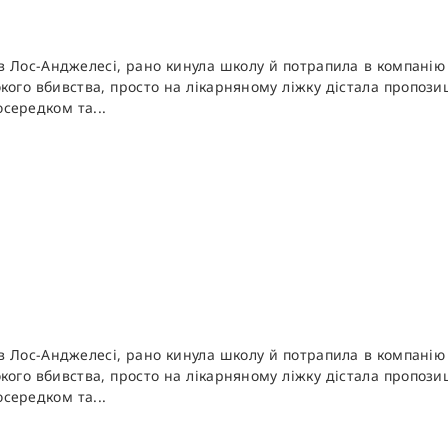
 Лос-Анджелесі, рано кинула школу й потрапила в компанію 
окого вбивства, просто на лікарняному ліжку дістала пропоз
середком та...
 Лос-Анджелесі, рано кинула школу й потрапила в компанію 
окого вбивства, просто на лікарняному ліжку дістала пропоз
середком та...