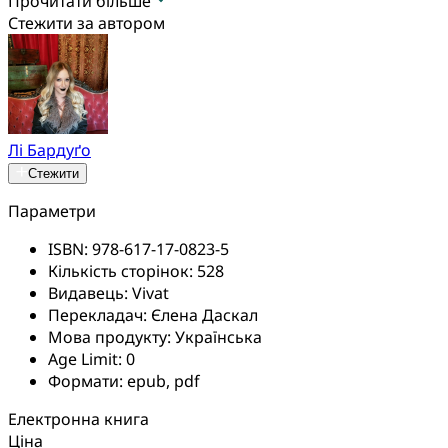
Прочитати більше
Стежити за автором
Лі Бардуґо
Стежити
Параметри
ISBN:
978-617-17-0823-5
Кількість сторінок:
528
Видавець:
Vivat
Перекладач:
Єлена Даскал
Мова продукту:
Українська
Age Limit:
0
Формати:
epub, pdf
Електронна книга
Ціна