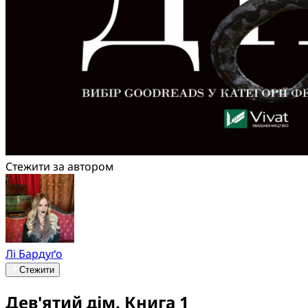
Стежити за автором
Лі Бардуґо
Стежити
Дев'ятий дім. Книга 1