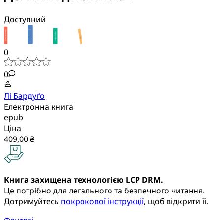
Доступний
0
0
Лі Бардуґо
Електронна книга
epub
Ціна
409,00 ₴
Книга захищена технологією LCP DRM.
Це потрібно для легального та безпечного читання.
Дотримуйтесь
покрокової інструкції
, щоб відкрити її.
Фентезі