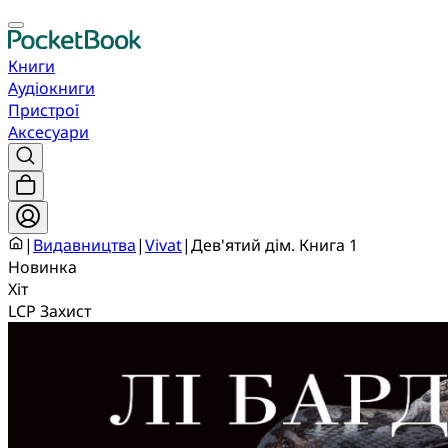
Книги
Аудіокниги
Пристрої
Аксесуари
|
Видавництва
|
Vivat
|
Дев'ятий дім. Книга 1
Новинка
Хіт
LCP Захист