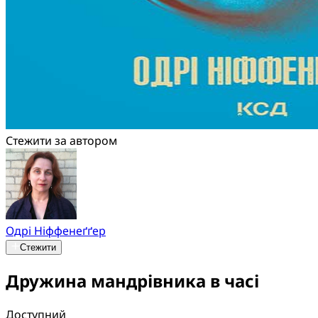
Стежити за автором
Одрі Ніффенеґґер
Стежити
Дружина мандрівника в часі
Доступний