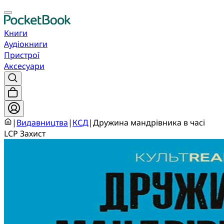
Книги
Аудіокниги
Пристрої
Аксесуари
|
Видавництва
|
КСД
|
Дружина мандрівника в часі
LCP Захист