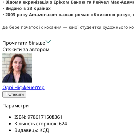
•
Відома екранізація з Еріком Баною та Рейчел Мак-Адам
•
Видано в 33 країнах
•
2003 року Amazon.com назвав роман «Книжкою року», в
Де бере початок їх кохання — юної студентки художнього кол
Прочитати більше
Стежити за автором
Одрі Ніффенеґґер
Стежити
Параметри
ISBN:
9786171508361
Кількість сторінок:
624
Видавець:
КСД