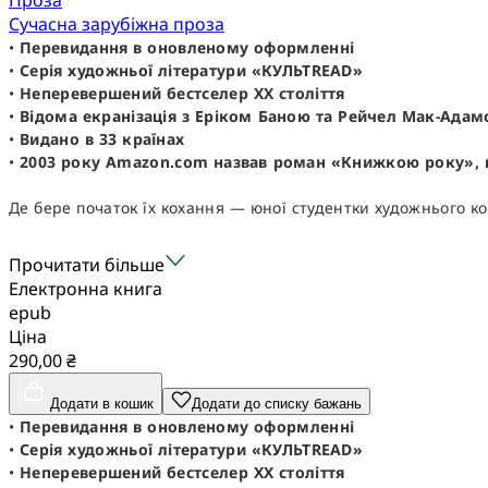
Сучасна зарубіжна проза
•
Перевидання в оновленому оформленні
•
Серія художньої літератури «КУЛЬТREAD»
•
Неперевершений бестселер ХХ століття
•
Відома екранізація з Еріком Баною та Рейчел Мак-Адам
•
Видано в 33 країнах
•
2003 року Amazon.com назвав роман «Книжкою року», в
Де бере початок їх кохання — юної студентки художнього кол
Прочитати більше
Електронна книга
epub
Ціна
290,00 ₴
Додати в кошик
Додати до списку бажань
•
Перевидання в оновленому оформленні
•
Серія художньої літератури «КУЛЬТREAD»
•
Неперевершений бестселер ХХ століття