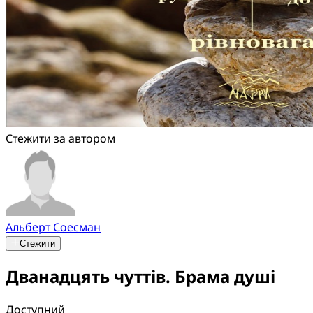
Стежити за автором
Альберт Соесман
Стежити
Дванадцять чуттів. Брама душі
Доступний