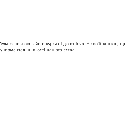
ула основною в його курсах і доповідях. У своїй книжці, що
ундаментальні якості нашого єства.