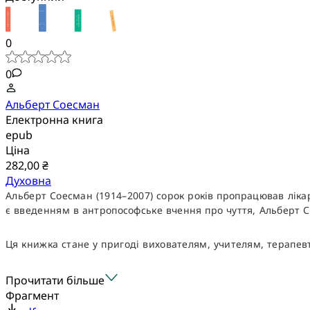
0
0
Альберт Соесман
Електронна книга
epub
Ціна
282,00 ₴
Духовна
Альберт Соесман (1914–2007) сорок років пропрацював лікаре
є введенням в антропософське вчення про чуття, Альберт С
Ця книжка стане у пригоді вихователям, учителям, терапевт
Прочитати більше
Фрагмент