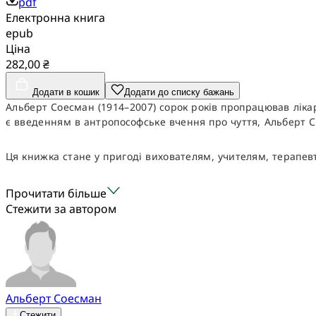
pdf
Електронна книга
epub
Ціна
282,00 ₴
Додати в кошик
Додати до списку бажань
Альберт Соесман (1914–2007) сорок років пропрацював лікаре
є введенням в антропософське вчення про чуття, Альберт С
Ця книжка стане у пригоді вихователям, учителям, терапевт
Прочитати більше
Стежити за автором
Альберт Соесман
Стежити