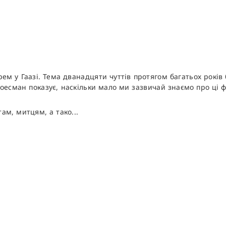
м у Гаазі. Тема дванадцяти чуттів протягом багатьох років б
оесман показує, наскільки мало ми зазвичай знаємо про ці ф
ам, митцям, а тако...