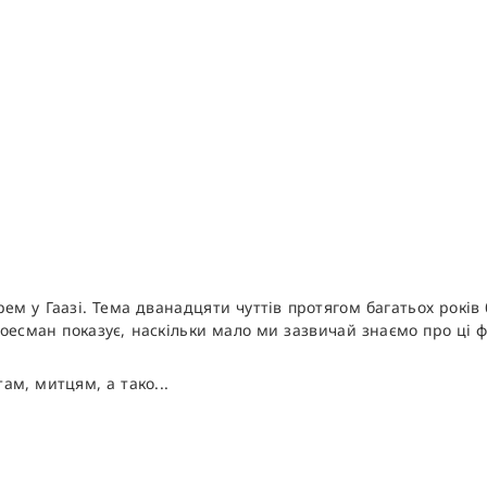
м у Гаазі. Тема дванадцяти чуттів протягом багатьох років б
оесман показує, наскільки мало ми зазвичай знаємо про ці ф
ам, митцям, а тако...