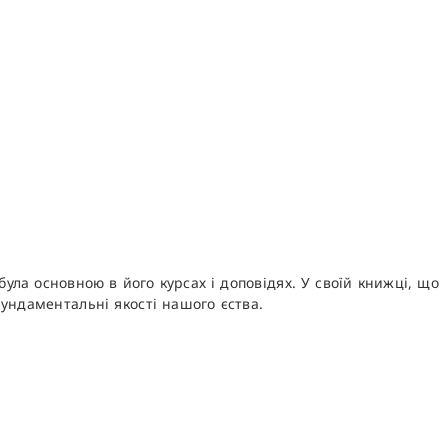
ула основною в його курсах і доповідях. У своїй книжці, що
ундаментальні якості нашого єства.