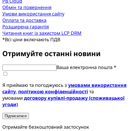
PB Cloud
Обмін та повернення
Умови використання сайту
Оплата та доставка
Розширена гарантія
Читання книг із захистом LCP DRM
*
Всі ціни включають ПДВ
Отримуйте останні новини
Ваша електронна пошта *
Я приймаю та погоджуюсь з
умовами використання
сайту
,
політикою конфіденційності
та
умовами
договору купівлі-продажу (споживацької
угоди)
Підписатися
Отримайте безкоштовний застосунок