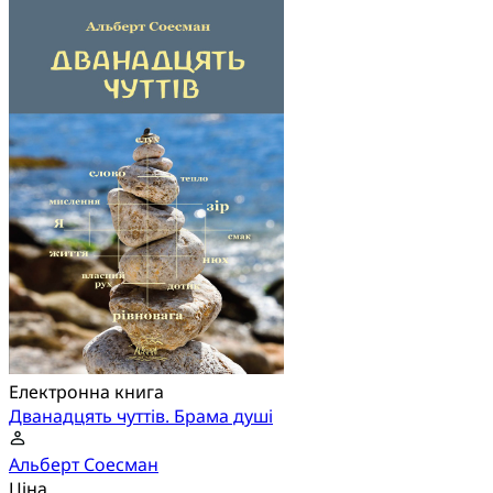
Електронна книга
Дванадцять чуттів. Брама душі
Альберт Соесман
Ціна