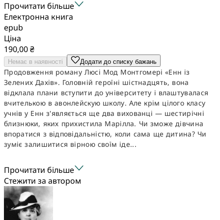
Прочитати більше
Електронна книга
epub
Ціна
190,00 ₴
Немає в наявності
Додати до списку бажань
Продовження роману Люсі Мод Монтгомері «Енн із
Зелених Дахів». Головній героїні шістнадцять, вона
відклала плани вступити до університету і влаштувалася
вчителькою в авонлейскую школу. Але крім цілого класу
учнів у Енн з'являється ще два вихованці — шестирічні
близнюки, яких прихистила Марілла. Чи зможе дівчина
впоратися з відповідальністю, коли сама ще дитина? Чи
зуміє залишитися вірною своїм іде...
Прочитати більше
Стежити за автором