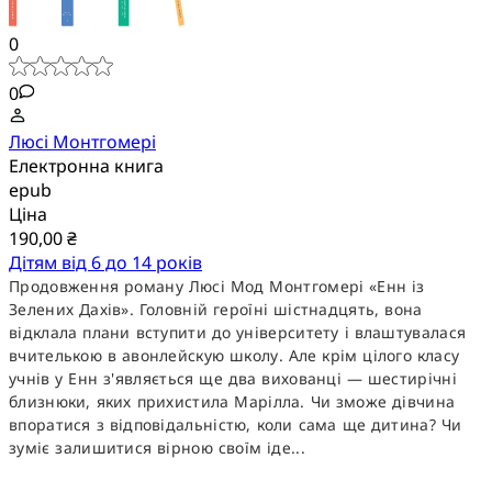
0
0
Люсі Монтгомері
Електронна книга
epub
Ціна
190,00 ₴
Дітям від 6 до 14 років
Продовження роману Люсі Мод Монтгомері «Енн із
Зелених Дахів». Головній героїні шістнадцять, вона
відклала плани вступити до університету і влаштувалася
вчителькою в авонлейскую школу. Але крім цілого класу
учнів у Енн з'являється ще два вихованці — шестирічні
близнюки, яких прихистила Марілла. Чи зможе дівчина
впоратися з відповідальністю, коли сама ще дитина? Чи
зуміє залишитися вірною своїм іде...