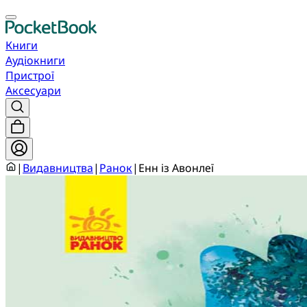
Книги
Аудіокниги
Пристрої
Аксесуари
|
Видавництва
|
Ранок
|
Енн із Авонлеї