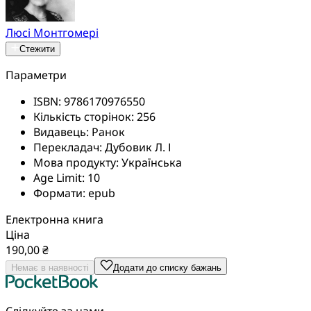
Люсі Монтгомері
Стежити
Параметри
ISBN:
9786170976550
Кількість сторінок:
256
Видавець:
Ранок
Перекладач:
Дубовик Л. І
Мова продукту:
Українська
Age Limit:
10
Формати:
epub
Електронна книга
Ціна
190,00 ₴
Немає в наявності
Додати до списку бажань
Слідкуйте за нами