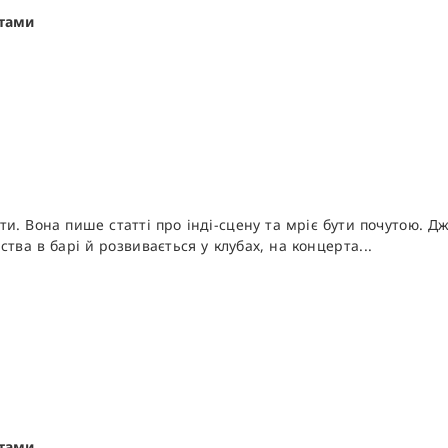
ітами
сти. Вона пише статті про інді-сцену та мріє бути почутою.
тва в барі й розвивається у клубах, на концерта...
ітами