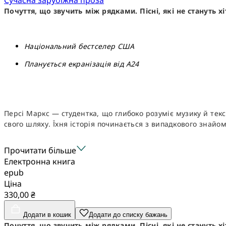
Почуття, що звучить між рядками. Пісні, які не стануть х
Національний бестселер США
Планується екранізація від А24
Персі Маркс — студентка, що глибоко розуміє музику й тек
свого шляху. Їхня історія починається з випадкового знайомс
Прочитати більше
Електронна книга
epub
Ціна
330,00 ₴
Додати в кошик
Додати до списку бажань
Почуття, що звучить між рядками. Пісні, які не стануть х