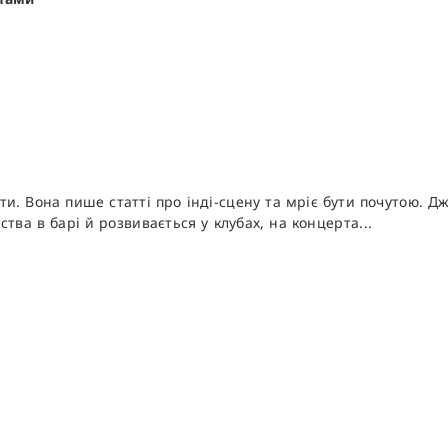
сти. Вона пише статті про інді-сцену та мріє бути почутою.
тва в барі й розвивається у клубах, на концерта...