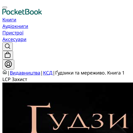
Книги
Аудіокниги
Пристрої
Аксесуари
|
Видавництва
|
КСД
|
Ґудзики та мереживо. Книга 1
LCP Захист