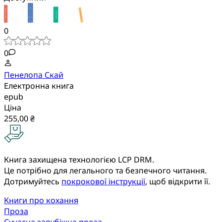
0
0
Пенелопа Скай
Електронна книга
epub
Ціна
255,00 ₴
Книга захищена технологією LCP DRM.
Це потрібно для легального та безпечного читання.
Дотримуйтесь
покрокової інструкції
, щоб відкрити її.
Книги про кохання
Проза
Сучасна зарубіжна проза