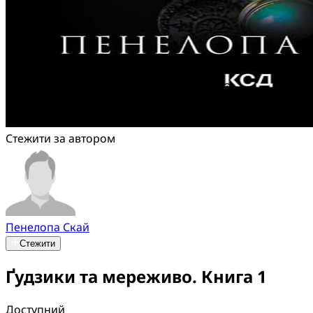
Стежити за автором
Пенелопа Скай
Стежити
Ґудзики та мереживо. Книга 1
Доступний