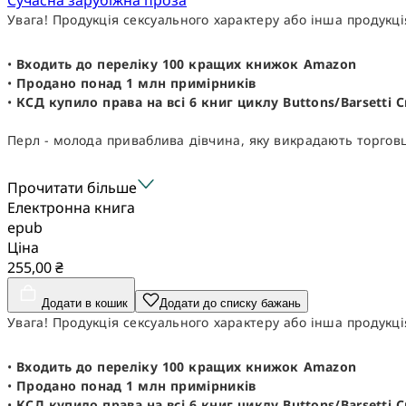
Увага! Продукція сексуального характеру або інша продук
•
Входить до переліку 100 кращих книжок Amazon
•
Продано понад 1 млн примірників
•
КСД купило права на всі 6 книг циклу Buttons/Barsetti C
Перл - молода приваблива дівчина, яку викрадають торговц
Прочитати більше
Електронна книга
epub
Ціна
255,00 ₴
Додати в кошик
Додати до списку бажань
Увага! Продукція сексуального характеру або інша продук
•
Входить до переліку 100 кращих книжок Amazon
•
Продано понад 1 млн примірників
•
КСД купило права на всі 6 книг циклу Buttons/Barsetti C