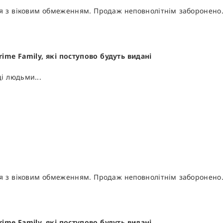
ція з віковим обмеженням. Продаж неповнолітнім заборонено
rime Family, які поступово будуть видані
і людьми...
ція з віковим обмеженням. Продаж неповнолітнім заборонено
rime Family, які поступово будуть видані