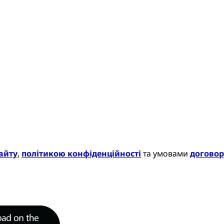
айту
,
політикою конфіденційності
та умовами
договор