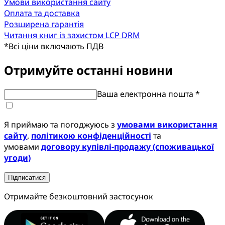
Умови використання сайту
Оплата та доставка
Розширена гарантія
Читання книг із захистом LCP DRM
*
Всі ціни включають ПДВ
Отримуйте останні новини
Ваша електронна пошта *
Я приймаю та погоджуюсь з
умовами використання
сайту
,
політикою конфіденційності
та
умовами
договору купівлі-продажу (споживацької
угоди)
Підписатися
Отримайте безкоштовний застосунок