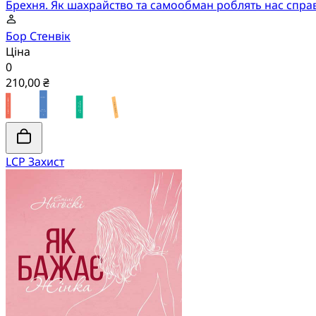
Брехня. Як шахрайство та самообман роблять нас спр
Бор Стенвік
Ціна
0
210,00 ₴
LCP Захист