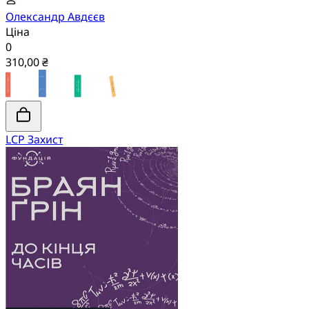
Олександр Авдєєв
Ціна
0
310,00 ₴
LCP Захист