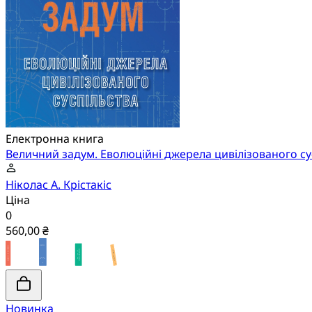
Електронна книга
Величний задум. Еволюційні джерела цивілізованого су
Ніколас А. Крістакіс
Ціна
0
560,00 ₴
Новинка