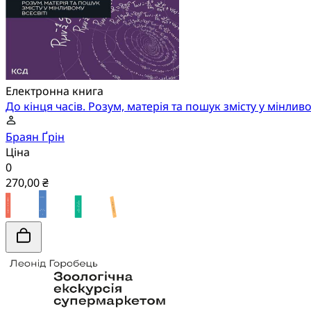
Електронна книга
До кінця часів. Розум, матерія та пошук змісту у мінливо
Браян Ґрін
Ціна
0
270,00 ₴