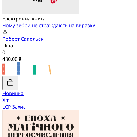
Електронна книга
Чому зебри не страждають на виразку
Роберт Сапольскі
Ціна
0
480,00 ₴
Новинка
Хіт
LCP Захист