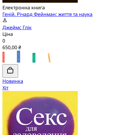
Електронна книга
Геній. Річард Фейнман: життя та наука
Джеймс Глік
Ціна
0
650,00 ₴
Новинка
Хіт