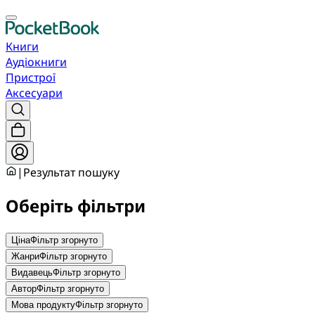
Книги
Аудіокниги
Пристрої
Аксесуари
|
Результат пошуку
Оберіть фільтри
Ціна
Фільтр згорнуто
Жанри
Фільтр згорнуто
Видавець
Фільтр згорнуто
Автор
Фільтр згорнуто
Мова продукту
Фільтр згорнуто