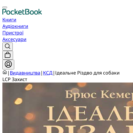
Книги
Аудіокниги
Пристрої
Аксесуари
|
Видавництва
|
КСД
|
Ідеальне Різдво для собаки
LCP Захист