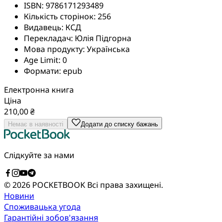
ISBN:
9786171293489
Кількість сторінок:
256
Видавець:
КСД
Перекладач:
Юлія Підгорна
Мова продукту:
Українська
Age Limit:
0
Формати:
epub
Електронна книга
Ціна
210,00 ₴
Немає в наявності
Додати до списку бажань
Слідкуйте за нами
© 2026 POCKETBOOK
Всі права захищені.
Новини
Споживацька угода
Гарантійні зобов'язання