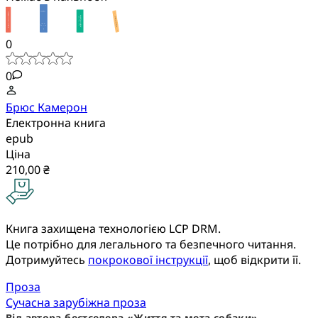
0
0
Брюс Камерон
Електронна книга
epub
Ціна
210,00 ₴
Книга захищена технологією LCP DRM.
Це потрібно для легального та безпечного читання.
Дотримуйтесь
покрокової інструкції
, щоб відкрити її.
Проза
Сучасна зарубіжна проза
Від автора бестселера «Життя та мета собаки»