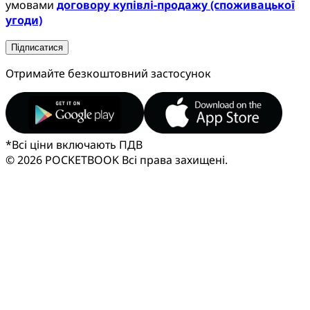
умовами
договору купівлі-продажу (споживацької
угоди)
Підписатися
Отримайте безкоштовний застосунок
*
Всі ціни включають ПДВ
© 2026 POCKETBOOK
Всі права захищені.