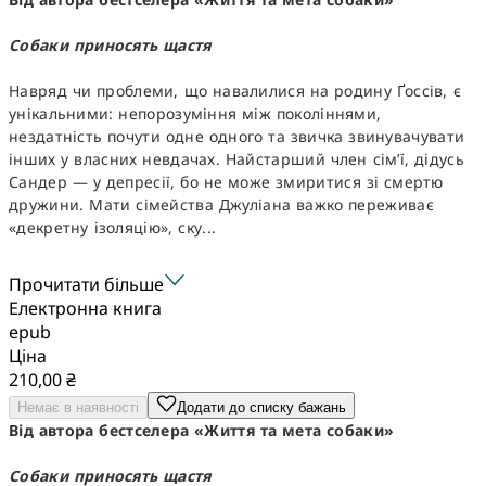
Собаки приносять щастя
Навряд чи проблеми, що навалилися на родину Ґоссів, є
унікальними: непорозуміння між поколіннями,
нездатність почути одне одного та звичка звинувачувати
інших у власних невдачах. Найстарший член сім’ї, дідусь
Сандер — у депресії, бо не може змиритися зі смертю
дружини. Мати сімейства Джуліана важко переживає
«декретну ізоляцію», ску...
Прочитати більше
Електронна книга
epub
Ціна
210,00 ₴
Немає в наявності
Додати до списку бажань
Від автора бестселера «Життя та мета собаки»
Собаки приносять щастя