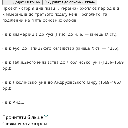
Додати в кошик
Додати до списку бажань
Проект «Історія цивілізації. Україна» охоплює період від
кіммерійців до третього поділу Речі Посполитої та
поділений на п'ять основних блоків:
- від кіммерійців до Русі (І тис. до н. е. — кінець ІХ ст.);
- від Русі до Галицького князівства (кінець Х ст. — 1256);
- від Галицького князівства до Люблінської унії (1256–1569
рр.);
- від Люблінської унії до Андрусівського миру (1569–1667
рр.);
- від Анд...
Прочитати більше
Стежити за автором