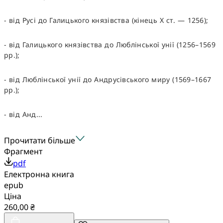
- від Русі до Галицького князівства (кінець Х ст. — 1256);
- від Галицького князівства до Люблінської унії (1256–1569
рр.);
- від Люблінської унії до Андрусівського миру (1569–1667
рр.);
- від Анд...
Прочитати більше
Фрагмент
pdf
Електронна книга
epub
Ціна
260,00 ₴