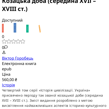
Козацька доба (середина XVIІ –
XVIII ст.)
Доступний
0
0
Віктор Горобець
Електронна книга
epub
Ціна
560,00 ₴
Історія
Четвертий том серії «Історія цивілізації. Україна»
присвячено періоду так званої козацької доби (середина
ХVII – XVIII ст.). Зміст видання розроблено з метою
висвітлення найважливіших аспектів історико-культурного