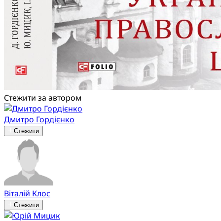
Стежити за автором
Дмитро Гордієнко
Стежити
Віталій Клос
Стежити