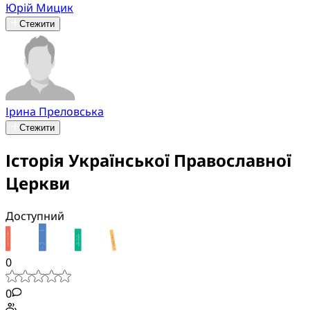
Юрій Мицик
Стежити
Ірина Преловська
Стежити
Історія Української Православної
Церкви
Доступний
0
0