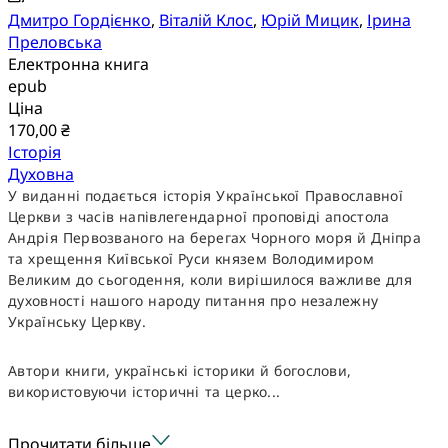
Дмитро Гордієнко
,
Віталій Клос
,
Юрій Мицик
,
Ірина
Преловська
Електронна книга
epub
Ціна
170,00 ₴
Історія
Духовна
У виданні подається історія Української Православної
Церкви з часів напівлегендарної проповіді апостола
Андрія Первозваного на берегах Чорного моря й Дніпра
та хрещення Київської Руси князем Володимиром
Великим до сьогодення, коли вирішилося важливе для
духовності нашого народу питання про незалежну
Українську Церкву.
Автори книги, українські історики й богослови,
використовуючи історичні та церко...
Прочитати більше