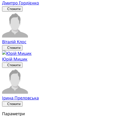
Дмитро Гордієнко
Стежити
Віталій Клос
Стежити
Юрій Мицик
Стежити
Ірина Преловська
Стежити
Параметри