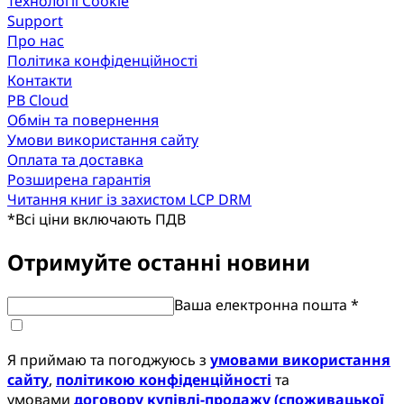
Технології Cookie
Support
Про нас
Політика конфіденційності
Контакти
PB Cloud
Обмін та повернення
Умови використання сайту
Оплата та доставка
Розширена гарантія
Читання книг із захистом LCP DRM
*
Всі ціни включають ПДВ
Отримуйте останні новини
Ваша електронна пошта *
Я приймаю та погоджуюсь з
умовами використання
сайту
,
політикою конфіденційності
та
умовами
договору купівлі-продажу (споживацької