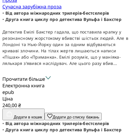
Сучасна зарубіжна проза
•
Від автора міжнародних трилерів-бестселерів
•
Друга книга циклу про детектива Вульфа і Бакстер
Детектив Емілі Бакстер гадала, що поставила крапку у
резонансному жорстокому вбивстві шістьох людей. Але в
Лондоні та Нью-Йорку один за одним відбуваються
криваві злочини. На тілах жертв лишаються написи
«Пішак» або «Приманка». Емілі розуміє, що у маніяка-
лялькаря з’явився наслідувач. Але цього разу вбив...
Прочитати більше
Електронна книга
epub
Ціна
240,00 ₴
Додати в кошик
Додати до списку бажань
•
Від автора міжнародних трилерів-бестселерів
•
Друга книга циклу про детектива Вульфа і Бакстер