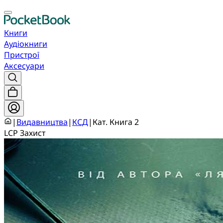
Книги
Аудіокниги
Пристрої
Аксесуари
|
Видавництва
|
КСД
|
Кат. Книга 2
LCP Захист