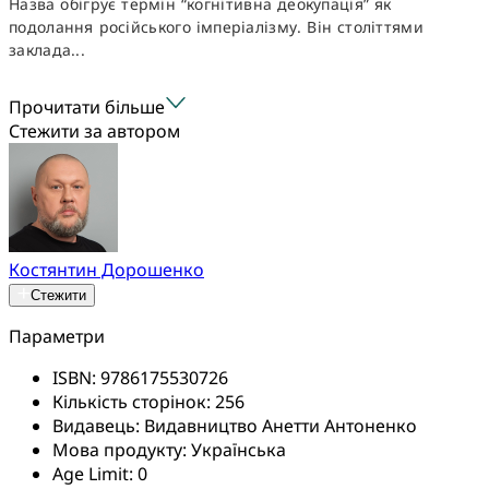
Назва обігрує термін “когнітивна деокупація” як
подолання російського імперіалізму. Він століттями
заклада...
Прочитати більше
Стежити за автором
Костянтин Дорошенко
Стежити
Параметри
ISBN:
9786175530726
Кількість сторінок:
256
Видавець:
Видавництво Анетти Антоненко
Мова продукту:
Українська
Age Limit:
0