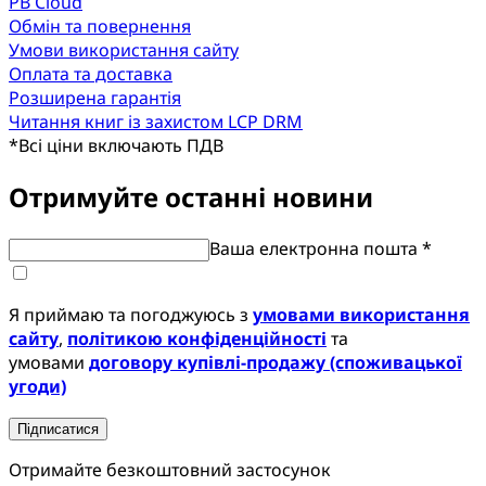
PB Cloud
Обмін та повернення
Умови використання сайту
Оплата та доставка
Розширена гарантія
Читання книг із захистом LCP DRM
*
Всі ціни включають ПДВ
Отримуйте останні новини
Ваша електронна пошта *
Я приймаю та погоджуюсь з
умовами використання
сайту
,
політикою конфіденційності
та
умовами
договору купівлі-продажу (споживацької
угоди)
Підписатися
Отримайте безкоштовний застосунок