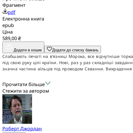
Фрагмент
pdf
Електронна книга
epub
Ціна
589,00 ₴
Додати в кошик
Додати до списку бажань
Слабшають печаті на в’язниці Морока, все відчутніше торкає
під свою руку цілі країни. Нові, раз у раз складніші завд
значна частина аїльців під проводом Севанни. Викрадення .
Прочитати більше
Стежити за автором
Роберт Джордан