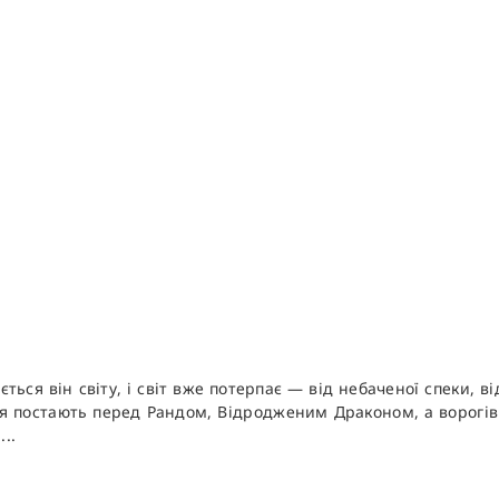
ться він світу, і світ вже потерпає — від небаченої спеки, в
ання постають перед Рандом, Відродженим Драконом, а ворогів 
..