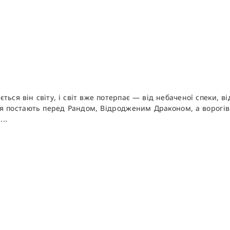
ться він світу, і світ вже потерпає — від небаченої спеки, в
ання постають перед Рандом, Відродженим Драконом, а ворогів 
..