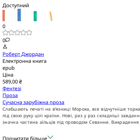
Доступний
0
0
Роберт Джордан
Електронна книга
epub
Ціна
589,00 ₴
Фентезі
Проза
Сучасна зарубіжна проза
Слабшають печаті на в’язниці Морока, все відчутніше торкає
під свою руку цілі країни. Нові, раз у раз складніші завд
значна частина аїльців під проводом Севанни. Викрадення .
Прочитати більше