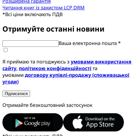
Розширена гарантія
Читання книг із захистом LCP DRM
*
Всі ціни включають ПДВ
Отримуйте останні новини
Ваша електронна пошта *
Я приймаю та погоджуюсь з
умовами використання
сайту
,
політикою конфіденційності
та
умовами
договору купівлі-продажу (споживацької
угоди)
Підписатися
Отримайте безкоштовний застосунок