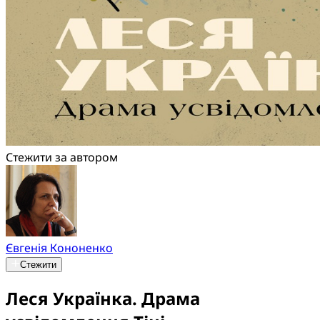
Стежити за автором
Євгенія Кононенко
Стежити
Леся Українка. Драма