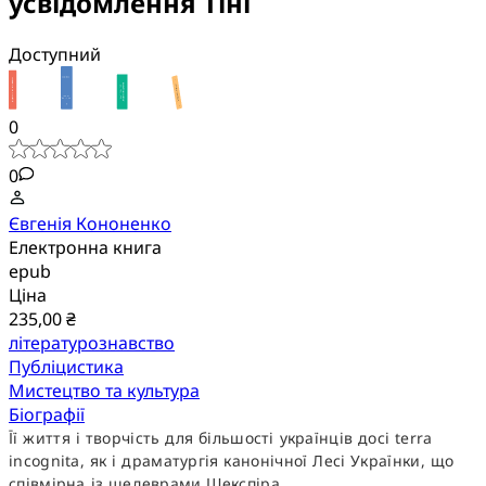
усвідомлення Тіні
Доступний
0
0
Євгенія Кононенко
Електронна книга
epub
Ціна
235,00 ₴
літературознавство
Публіцистика
Мистецтво та культура
Біографії
Її життя і творчість для більшості українців досі terra
incognita, як і драматургія канонічної Лесі Українки, що
співмірна із шедеврами Шекспіра.