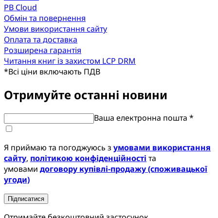
PB Cloud
Обмін та повернення
Умови використання сайту
Оплата та доставка
Розширена гарантія
Читання книг із захистом LCP DRM
*
Всі ціни включають ПДВ
Отримуйте останні новини
Ваша електронна пошта *
Я приймаю та погоджуюсь з
умовами використання
сайту
,
політикою конфіденційності
та
умовами
договору купівлі-продажу (споживацької
угоди)
Підписатися
Отримайте безкоштовний застосунок