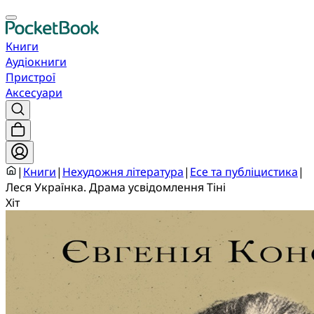
Книги
Аудіокниги
Пристрої
Аксесуари
|
Книги
|
Нехудожня література
|
Есе та публіцистика
|
Леся Українка. Драма усвідомлення Тіні
Хіт