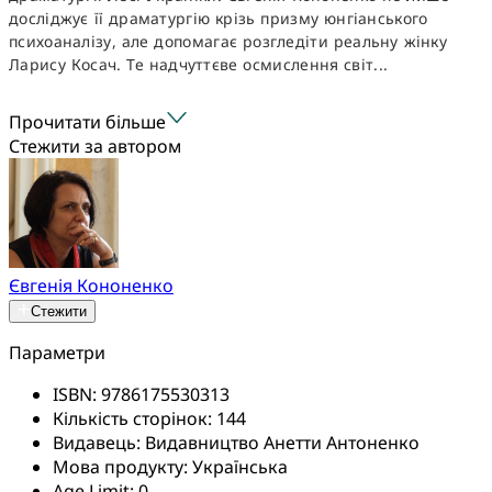
досліджує її драматургію крізь призму юнгіанського
психоаналізу, але допомагає розгледіти реальну жінку
Ларису Косач. Те надчуттєве осмислення світ...
Прочитати більше
Стежити за автором
Євгенія Кононенко
Стежити
Параметри
ISBN:
9786175530313
Кількість сторінок:
144
Видавець:
Видавництво Анетти Антоненко
Мова продукту:
Українська
Age Limit:
0