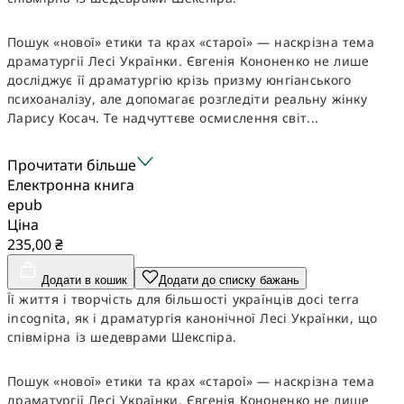
Пошук «нової» етики та крах «старої» — наскрізна тема
драматургії Лесі Українки. Євгенія Кононенко не лише
досліджує її драматургію крізь призму юнгіанського
психоаналізу, але допомагає розгледіти реальну жінку
Ларису Косач. Те надчуттєве осмислення світ...
Прочитати більше
Електронна книга
epub
Ціна
235,00 ₴
Додати в кошик
Додати до списку бажань
Її життя і творчість для більшості українців досі terra
incognita, як і драматургія канонічної Лесі Українки, що
співмірна із шедеврами Шекспіра.
Пошук «нової» етики та крах «старої» — наскрізна тема
драматургії Лесі Українки. Євгенія Кононенко не лише