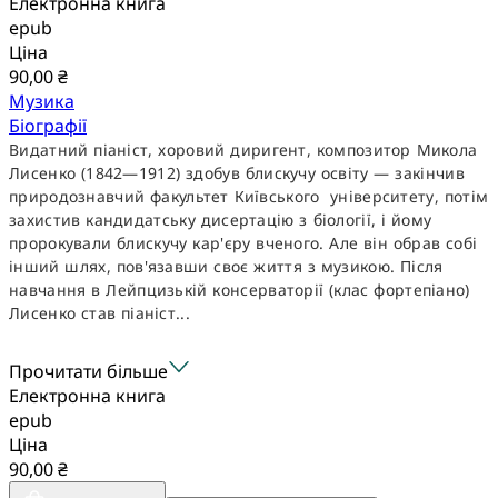
Електронна книга
epub
Ціна
90,00 ₴
Музика
Біографії
Видатний піаніст, хоровий диригент, композитор Микола
Лисенко (1842—1912) здобув блискучу освіту — закінчив
природознавчий факультет Київського університету, потім
захистив кандидатську дисертацію з біології, і йому
пророкували блискучу кар'єру вченого. Але він обрав собі
інший шлях, пов'язавши своє життя з музикою. Після
навчання в Лейпцизькій консерваторії (клас фортепіано)
Лисенко став піаніст...
Прочитати більше
Електронна книга
epub
Ціна
90,00 ₴