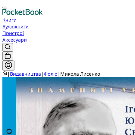
Книги
Аудіокниги
Пристрої
Аксесуари
|
Видавництва
|
Фоліо
|
Микола Лисенко