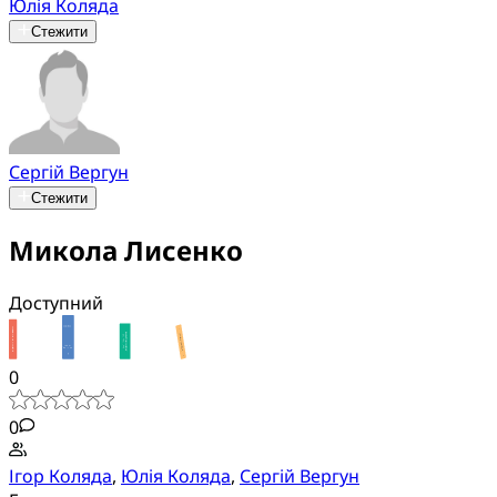
Юлія Коляда
Стежити
Сергій Вергун
Стежити
Микола Лисенко
Доступний
0
0
Ігор Коляда
,
Юлія Коляда
,
Сергій Вергун