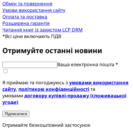
Обмін та повернення
Умови використання сайту
Оплата та доставка
Розширена гарантія
Читання книг із захистом LCP DRM
*
Всі ціни включають ПДВ
Отримуйте останні новини
Ваша електронна пошта *
Я приймаю та погоджуюсь з
умовами використання
сайту
,
політикою конфіденційності
та
умовами
договору купівлі-продажу (споживацької
угоди)
Підписатися
Отримайте безкоштовний застосунок