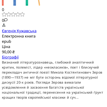
0
0
Євгенія Кужавська
Електронна книга
epub
Ціна
90,00 ₴
Біографії
Визнаний літературознавець, глибокий аналітичний
критик, полеміст, лідер «неокласиків», поет і блискучий
перекладач античної поезії Микола Костянтинович Зеров
(1890—1937) не міг бути осторонь відомої літературної
дискусії 20-х років. Погляди Зерова вимагали
усвідомлення й засвоєння багатств української
національної традиції, перенесення на український ґрунт
кращих творів європейської класики й суч...