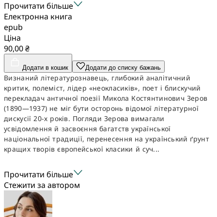
Прочитати більше
Електронна книга
epub
Ціна
90,00 ₴
Додати в кошик
Додати до списку бажань
Визнаний літературознавець, глибокий аналітичний
критик, полеміст, лідер «неокласиків», поет і блискучий
перекладач античної поезії Микола Костянтинович Зеров
(1890—1937) не міг бути осторонь відомої літературної
дискусії 20-х років. Погляди Зерова вимагали
усвідомлення й засвоєння багатств української
національної традиції, перенесення на український ґрунт
кращих творів європейської класики й суч...
Прочитати більше
Стежити за автором