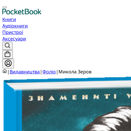
Книги
Аудіокниги
Пристрої
Аксесуари
|
Видавництва
|
Фоліо
|
Микола Зеров