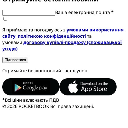
Ваша електронна пошта *
Я приймаю та погоджуюсь з
умовами використання
сайту
,
політикою конфіденційності
та
умовами
договору купівлі-продажу (споживацької
угоди)
Підписатися
Отримайте безкоштовний застосунок
*
Всі ціни включають ПДВ
© 2026 POCKETBOOK
Всі права захищені.