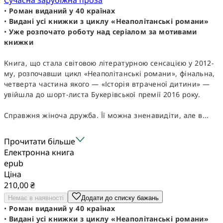
•
Роман виданий у 40 країнах
•
Видані усі книжки з циклу «Неаполітанські романи»
•
Уже розпочато роботу над серіалом за мотивами
книжки
Книга, що стала світовою літературною сенсацією у 2012-
му, розпочавши цикл «Неаполітанські романи», фінальна,
четверта частина якого — «Історія втраченої дитини» —
увійшла до шорт-листа Букерівської премії 2016 року.
Справжня жіноча дружба. Її можна зненавидіти, але в...
Прочитати більше
Електронна книга
epub
Ціна
210,00 ₴
Немає в наявності
Додати до списку бажань
•
Роман виданий у 40 країнах
•
Видані усі книжки з циклу «Неаполітанські романи»