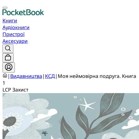
Книги
Аудіокниги
Пристрої
Аксесуари
|
Видавництва
|
КСД
|
Моя неймовірна подруга. Книга
1
LCP Захист