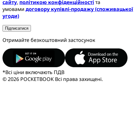
сайту
,
політикою конфіденційності
та
умовами
договору купівлі-продажу (споживацької
угоди)
Підписатися
Отримайте безкоштовний застосунок
*
Всі ціни включають ПДВ
© 2026 POCKETBOOK
Всі права захищені.