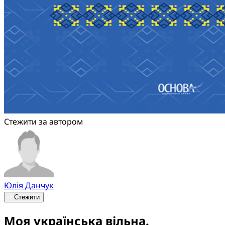
Стежити за автором
Юлія Данчук
Стежити
Моя українська вільна.