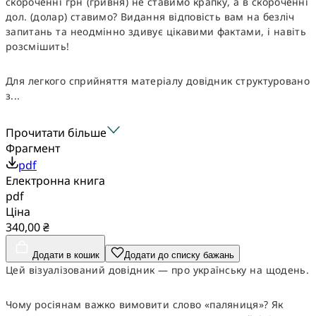
скороченні грн (гривня) не ставимо крапку, а в скороченні
дол. (долар) ставимо? Видання відповість вам на безліч
запитань та неодмінно здивує цікавими фактами, і навіть
розсмішить!
Для легкого сприйняття матеріалу довідник структуровано
з...
Прочитати більше
Фрагмент
pdf
Електронна книга
pdf
Ціна
340,00 ₴
Додати в кошик
Додати до списку бажань
Цей візуалізований довідник — про українську на щодень.
Чому росіянам важко вимовити слово «паляниця»? Як