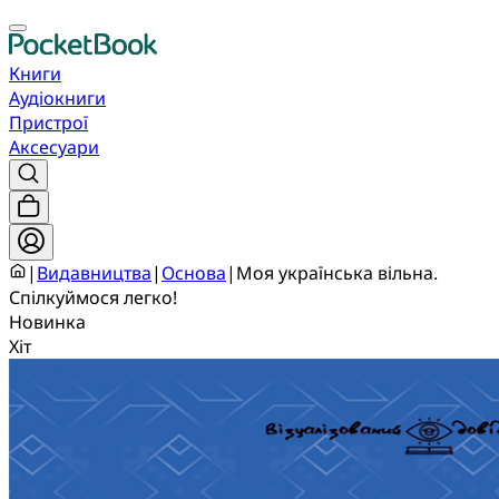
Книги
Аудіокниги
Пристрої
Аксесуари
|
Видавництва
|
Основа
|
Моя українська вільна.
Спілкуймося легко!
Новинка
Хіт