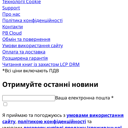
Технології Cookie
Support
Про нас
Політика конфіденційності
Контакти
PB Cloud
Обмін та повернення
Умови використання сайту
Оплата та доставка
Розширена гарантія
Читання книг із захистом LCP DRM
*
Всі ціни включають ПДВ
Отримуйте останні новини
Ваша електронна пошта *
Я приймаю та погоджуюсь з
умовами використання
сайту
,
політикою конфіденційності
та
умовами
договору купівлі-продажу (споживацької