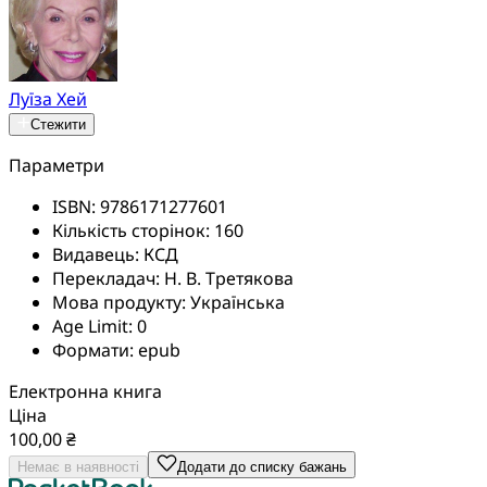
Луїза Хей
Стежити
Параметри
ISBN:
9786171277601
Кількість сторінок:
160
Видавець:
КСД
Перекладач:
Н. В. Третякова
Мова продукту:
Українська
Age Limit:
0
Формати:
epub
Електронна книга
Ціна
100,00 ₴
Немає в наявності
Додати до списку бажань