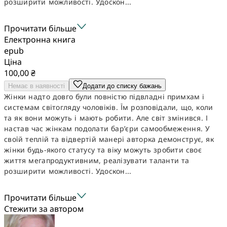
розширити можливості. Удоскон...
Прочитати більше
Електронна книга
epub
Ціна
100,00 ₴
Немає в наявності
Додати до списку бажань
Жінки надто довго були повністю підвладні примхам і
системам світогляду чоловіків. Їм розповідали, що, коли
та як вони можуть і мають робити. Але світ змінився. І
настав час жінкам подолати бар’єри самообмеження. У
своїй теплій та відвертій манері авторка демонструє, як
жінки будь-якого статусу та віку можуть зробити своє
життя мегапродуктивним, реалізувати таланти та
розширити можливості. Удоскон...
Прочитати більше
Стежити за автором