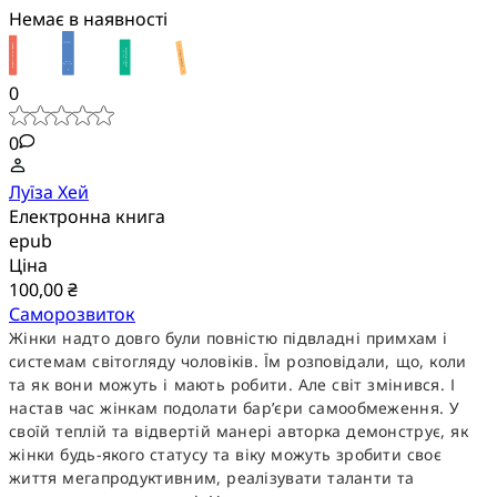
Немає в наявності
0
0
Луїза Хей
Електронна книга
epub
Ціна
100,00 ₴
Саморозвиток
Жінки надто довго були повністю підвладні примхам і
системам світогляду чоловіків. Їм розповідали, що, коли
та як вони можуть і мають робити. Але світ змінився. І
настав час жінкам подолати бар’єри самообмеження. У
своїй теплій та відвертій манері авторка демонструє, як
жінки будь-якого статусу та віку можуть зробити своє
життя мегапродуктивним, реалізувати таланти та