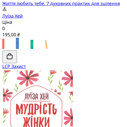
Життя любить тебе. 7 духовних практик для зцілення
Луїза Хей
Ціна
0
195,00 ₴
LCP Захист