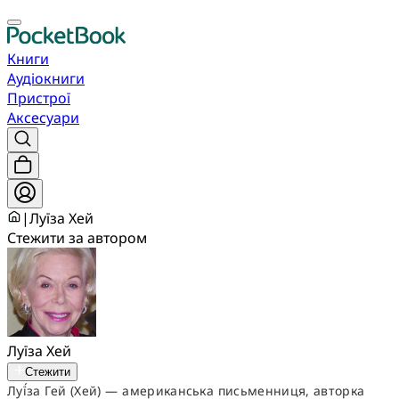
Книги
Аудіокниги
Пристрої
Аксесуари
|
Луїза Хей
Стежити за автором
Луїза Хей
Стежити
Луї́за Гей (Хей) — американська письменниця, авторка