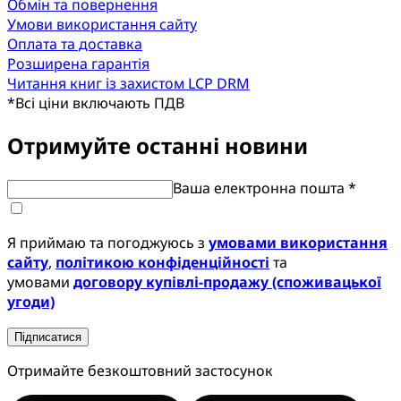
Обмін та повернення
Умови використання сайту
Оплата та доставка
Розширена гарантія
Читання книг із захистом LCP DRM
*
Всі ціни включають ПДВ
Отримуйте останні новини
Ваша електронна пошта *
Я приймаю та погоджуюсь з
умовами використання
сайту
,
політикою конфіденційності
та
умовами
договору купівлі-продажу (споживацької
угоди)
Підписатися
Отримайте безкоштовний застосунок