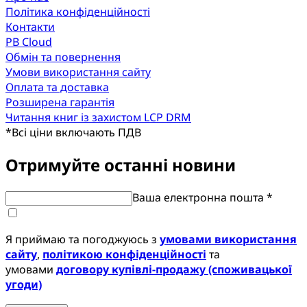
Політика конфіденційності
Контакти
PB Cloud
Обмін та повернення
Умови використання сайту
Оплата та доставка
Розширена гарантія
Читання книг із захистом LCP DRM
*
Всі ціни включають ПДВ
Отримуйте останні новини
Ваша електронна пошта *
Я приймаю та погоджуюсь з
умовами використання
сайту
,
політикою конфіденційності
та
умовами
договору купівлі-продажу (споживацької
угоди)