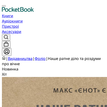
Книги
Аудіокниги
Пристрої
Аксесуари
|
Видавництва
|
Фоліо
|
Наше ратне діло та роздуми
про вічне
Новинка
Хіт