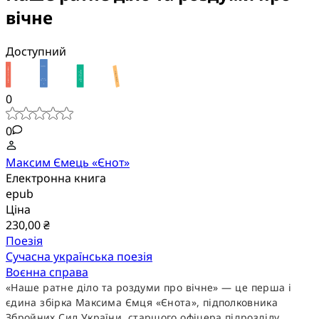
вічне
Доступний
0
0
Максим Ємець «Єнот»
Електронна книга
epub
Ціна
230,00 ₴
Поезія
Сучасна українська поезія
Воєнна справа
«Наше ратне діло та роздуми про вічне» — це перша і
єдина збірка Максима Ємця «Єнота», підполковника
Збройних Сил України, старшого офіцера підрозділу