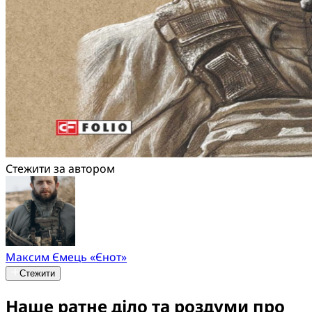
Стежити за автором
Максим Ємець «Єнот»
Стежити
Наше ратне діло та роздуми про