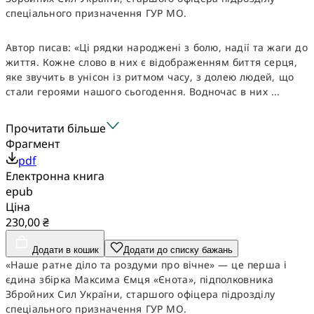
спеціального призначення ГУР МО.
Автор писав: «Ці рядки народжені з болю, надії та жаги до
життя. Кожне слово в них є відображенням биття серця,
яке звучить в унісон із ритмом часу, з долею людей, що
стали героями нашого сьогодення. Водночас в них ...
Прочитати більше
Фрагмент
pdf
Електронна книга
epub
Ціна
230,00 ₴
Додати в кошик
Додати до списку бажань
«Наше ратне діло та роздуми про вічне» — це перша і
єдина збірка Максима Ємця «Єнота», підполковника
Збройних Сил України, старшого офіцера підрозділу
спеціального призначення ГУР МО.