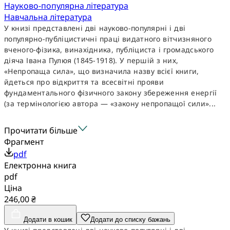
Науково-популярна література
Навчальна література
У книзі представлені дві науково-популярні і дві
популярно-публіцистичні праці видатного вітчизняного
вченого-фізика, винахідника, публіциста і громадського
діяча Івана Пулюя (1845-1918). У першій з них,
«Непропаща сила», що визначила назву всієї книги,
йдеться про відкриття та всесвітні прояви
фундаментального фізичного закону збереження енергії
(за термінологією автора — «закону непропащої сили»...
Прочитати більше
Фрагмент
pdf
Електронна книга
pdf
Ціна
246,00 ₴
Додати в кошик
Додати до списку бажань