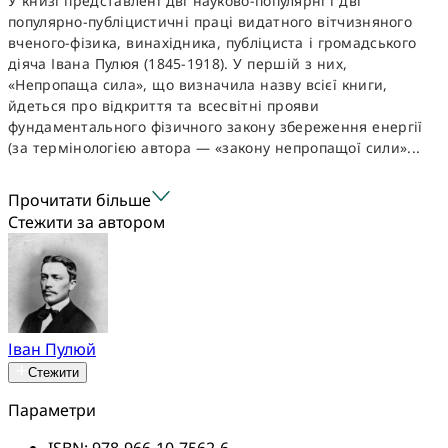
У книзі представлені дві науково-популярні і дві
популярно-публіцистичні праці видатного вітчизняного
вченого-фізика, винахідника, публіциста і громадського
діяча Івана Пулюя (1845-1918). У першій з них,
«Непропаща сила», що визначила назву всієї книги,
йдеться про відкриття та всесвітні прояви
фундаментального фізичного закону збереження енергії
(за термінологією автора — «закону непропащої сили»...
Прочитати більше
Стежити за автором
Іван Пулюй
Стежити
Параметри
ISBN:
978-966-10-7562-6