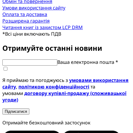
Обмін та повернення
Умови використання сайту
Оплата та доставка
Розширена гарантія
Читання книг із захистом LCP DRM
*
Всі ціни включають ПДВ
Отримуйте останні новини
Ваша електронна пошта *
Я приймаю та погоджуюсь з
умовами використання
сайту
,
політикою конфіденційності
та
умовами
договору купівлі-продажу (споживацької
угоди)
Підписатися
Отримайте безкоштовний застосунок