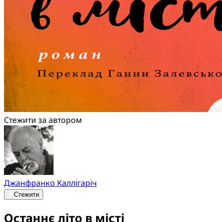
Стежити за автором
Джанфранко Каллігаріч
Стежити
Останнє літо в місті