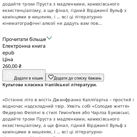
додайте трохи Пруста з мадленками, камюсівського
екзистенціалізму, а ще фінал, гідний Вірджинії Вульф з
камінцями в кишенях, і … всі ці літературно-
кінематографічні алюзії не дадуть вам пов...
Прочитати більше
Електронна книга
epub
Ціна
260,00 ₴
Додати в кошик
Додати до списку бажань
Культова класика італійської літератури.
«Останнє літо в місті» Джанфранко Калліґаріча – простий і
водночас надскладний твір. Уявіть собі «Солодке життя»
Федеріко Фелліні в стилі Гемінґвея або Чарлза Буковські,
додайте трохи Пруста з мадленками, камюсівського
екзистенціалізму, а ще фінал, гідний Вірджинії Вульф з
камінцями в кишенях, і … всі ці літературно-