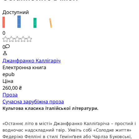
Доступний
0
0
Джанфранко Каллігаріч
Електронна книга
epub
Ціна
260,00 ₴
Проза
Сучасна зарубіжна проза
Культова класика італійської літератури.
«Останнє літо в місті» Джанфранко Калліґаріча – простий і
водночас надскладний твір. Уявіть собі «Солодке життя»
Федеріко Фелліні в стилі Гемінґвея або Чарлза Буковські,