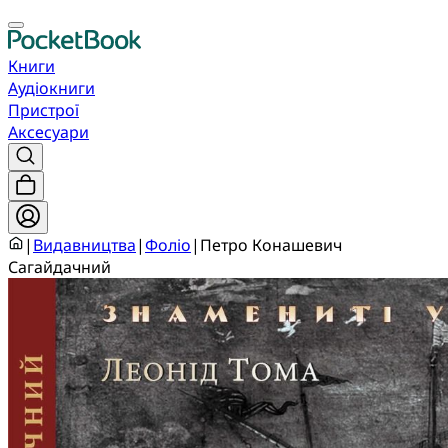
Книги
Аудіокниги
Пристрої
Аксесуари
|
Видавництва
|
Фоліо
|
Петро Конашевич
Сагайдачний