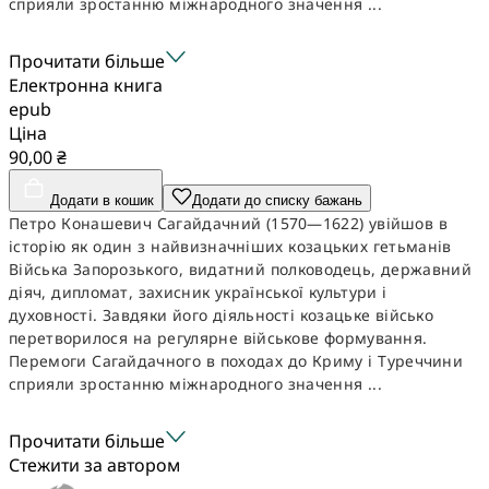
сприяли зростанню міжнародного значення ...
Прочитати більше
Електронна книга
epub
Ціна
90,00 ₴
Додати в кошик
Додати до списку бажань
Петро Конашевич Сагайдачний (1570—1622) увійшов в
історію як один з найвизначніших козацьких гетьманів
Війська Запорозького, видатний полководець, державний
діяч, дипломат, захисник української культури і
духовності. Завдяки його діяльності козацьке військо
перетворилося на регулярне військове формування.
Перемоги Сагайдачного в походах до Криму і Туреччини
сприяли зростанню міжнародного значення ...
Прочитати більше
Стежити за автором