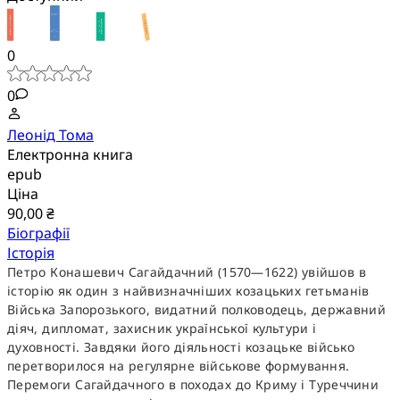
0
0
Леонід Тома
Електронна книга
epub
Ціна
90,00 ₴
Біографії
Історія
Петро Конашевич Сагайдачний (1570—1622) увійшов в
історію як один з найвизначніших козацьких гетьманів
Війська Запорозького, видатний полководець, державний
діяч, дипломат, захисник української культури і
духовності. Завдяки його діяльності козацьке військо
перетворилося на регулярне військове формування.
Перемоги Сагайдачного в походах до Криму і Туреччини