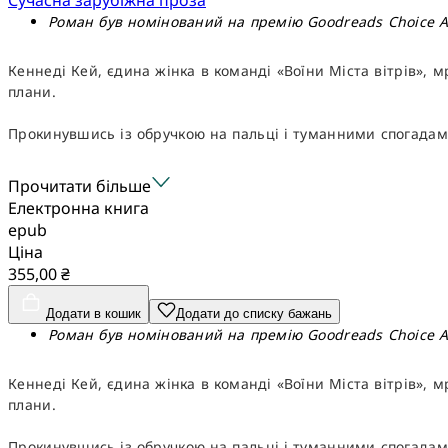
Роман був номінований на премію Goodreads Choice Aw
Кеннеді Кей, єдина жінка в команді «Воїни Міста вітрів», мр
плани.
Прокинувшись із обручкою на пальці і туманними спогадами,
Прочитати більше
Електронна книга
epub
Ціна
355,00 ₴
Додати в кошик
Додати до списку бажань
Роман був номінований на премію Goodreads Choice Aw
Кеннеді Кей, єдина жінка в команді «Воїни Міста вітрів», мр
плани.
Прокинувшись із обручкою на пальці і туманними спогадами,