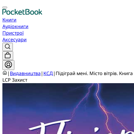
Книги
Аудіокниги
Пристрої
Аксесуари
|
Видавництва
|
КСД
|
Підіграй мені. Місто вітрів. Книга
LCP Захист