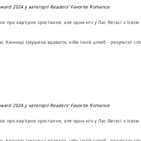
ard 2024 у категорії Readers' Favorite Romance
іє про кар'єрне зростання, але одна ніч у Лас-Вегасі з Ісаєю 
 Кеннеді змушена вдавати, ніби їхній шлюб - результат спіл
ard 2024 у категорії Readers' Favorite Romance
іє про кар'єрне зростання, але одна ніч у Лас-Вегасі з Ісаєю 
 Кеннеді змушена вдавати, ніби їхній шлюб - результат спіл