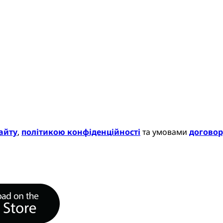
айту
,
політикою конфіденційності
та умовами
договор