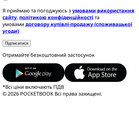
Я приймаю та погоджуюсь з
умовами використання
сайту
,
політикою конфіденційності
та
умовами
договору купівлі-продажу (споживацької
угоди)
Підписатися
Отримайте безкоштовний застосунок
*
Всі ціни включають ПДВ
© 2026 POCKETBOOK
Всі права захищені.