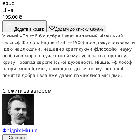
epub
Ціна
195,00 ₴
Додати в кошик
Додати до списку бажань
У книзі «По той бік добра і зла» видатний німецький
філософ Фрідріх Ніцше (1844—1900) продовжує розвивати
ідею надлюдини, нещадно критикуючи філософію, науку і
особливо мораль сучасного йому суспільства, пророкує
кризу і розпад європейської духовності. Ніцше, «філософ
неприємних істин», приходить до висновку, що наші
поняття добра і зла вже давно помінялися місцями.
Стежити за автором
Фрідріх Ніцше
Стежити