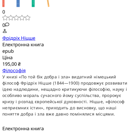
0
0
Фрідріх Ніцше
Електронна книга
epub
Ціна
195,00 ₴
Філософія
У книзі «По той бік добра і зла» видатний німецький
філософ Фрідріх Ніцше (1844—1900) продовжує розвивати
ідею надлюдини, нещадно критикуючи філософію, науку і
особливо мораль сучасного йому суспільства, пророкує
кризу і розпад європейської духовності. Ніцше, «філософ
неприємних істин», приходить до висновку, що наші
поняття добра і зла вже давно помінялися місцями.
Електронна книга