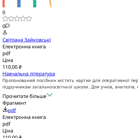
0
0
Світлана Зайковські
Електронна книга
pdf
Ціна
110,00 ₴
Навчальна література
Пропонований посібник містить картки для оперативної пер
підручникам загальноосвітньої школи. Для учнів, вчителів, 
Прочитати більше
Фрагмент
pdf
Електронна книга
pdf
Ціна
110,00 ₴