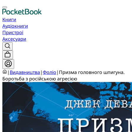
Книги
Аудіокниги
Пристрої
Аксесуари
|
Видавництва
|
Фоліо
|
Призма головного шпигуна.
Боротьба з російською агресією