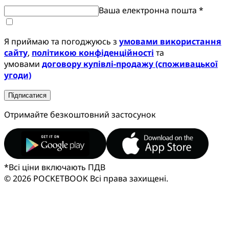
Ваша електронна пошта *
Я приймаю та погоджуюсь з
умовами використання
сайту
,
політикою конфіденційності
та
умовами
договору купівлі-продажу (споживацької
угоди)
Підписатися
Отримайте безкоштовний застосунок
*
Всі ціни включають ПДВ
© 2026 POCKETBOOK
Всі права захищені.