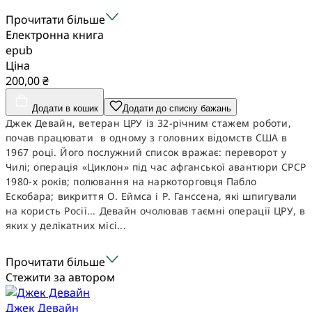
Прочитати більше
Електронна книга
epub
Ціна
200,00 ₴
Додати в кошик
Додати до списку бажань
Джек Девайн, ветеран ЦРУ із 32-річним стажем роботи,
почав працювати в одному з головних відомств США в
1967 році. Його послужний список вражає: переворот у
Чилі; операція «Циклон» під час афганської авантюри СРСР
1980-х років; полювання на наркоторговця Пабло
Ескобара; викриття О. Еймса і Р. Ганссена, які шпигували
на користь Росії... Девайн очолював таємні операції ЦРУ, в
яких у делікатних місі...
Прочитати більше
Стежити за автором
Джек Девайн