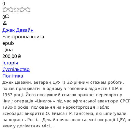
0
0
Джек Девайн
Електронна книга
epub
Ціна
200,00 ₴
Історія
Суспільство
Політика
Джек Девайн, ветеран ЦРУ із 32-річним стажем роботи,
почав працювати в одному з головних відомств США в
1967 році. Його послужний список вражає: переворот у
Чилі; операція «Циклон» під час афганської авантюри СРСР
1980-х років; полювання на наркоторговця Пабло
Ескобара; викриття О. Еймса і Р. Ганссена, які шпигували
на користь Росії... Девайн очолював таємні операції ЦРУ, в
яких у делікатних місі...