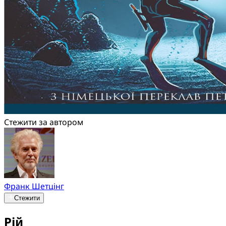
Стежити за автором
Франк Шетцінг
Стежити
Рій