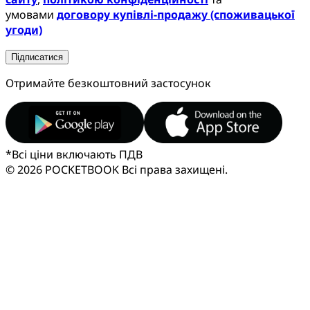
умовами
договору купівлі-продажу (споживацької
угоди)
Підписатися
Отримайте безкоштовний застосунок
*
Всі ціни включають ПДВ
© 2026 POCKETBOOK
Всі права захищені.