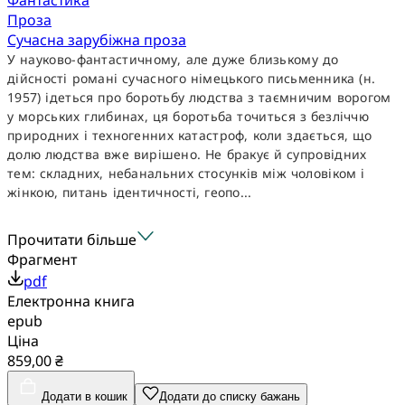
Проза
Сучасна зарубіжна проза
У науково-фантастичному, але дуже близькому до
дійсності романі сучасного німецького письменника (н.
1957) ідеться про боротьбу людства з таємничим ворогом
у морських глибинах, ця боротьба точиться з безліччю
природних і техногенних катастроф, коли здається, що
долю людства вже вирішено. Не бракує й супровідних
тем: складних, небанальних стосунків між чоловіком і
жінкою, питань ідентичності, геопо...
Прочитати більше
Фрагмент
pdf
Електронна книга
epub
Ціна
859,00 ₴
Додати в кошик
Додати до списку бажань