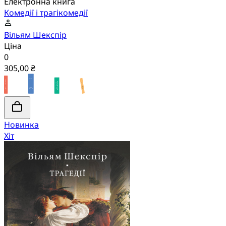
Електронна книга
Комедії і трагікомедії
Вільям Шекспір
Ціна
0
305,00 ₴
Новинка
Хіт