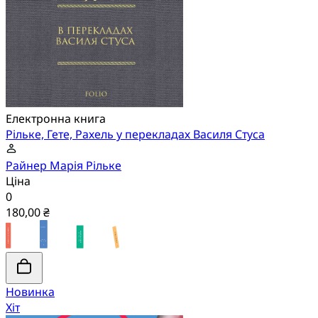
Електронна книга
Рільке, Гете, Рахель у перекладах Василя Стуса
Райнер Марія Рільке
Ціна
0
180,00 ₴
Новинка
Хіт