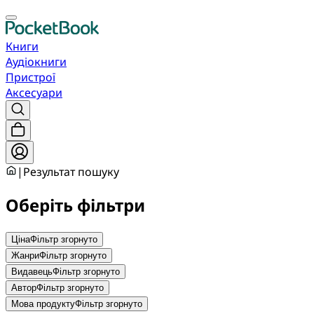
Книги
Аудіокниги
Пристрої
Аксесуари
|
Результат пошуку
Оберіть фільтри
Ціна
Фільтр згорнуто
Жанри
Фільтр згорнуто
Видавець
Фільтр згорнуто
Автор
Фільтр згорнуто
Мова продукту
Фільтр згорнуто