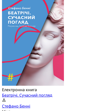
Електронна книга
Беатрічі. Сучасний погляд
Стефано Бенні