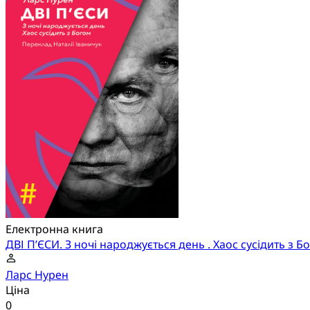
Електронна книга
ДВІ П’ЄСИ. З ночі народжується день . Хаос сусідить з Б
Ларс Нурен
Ціна
0