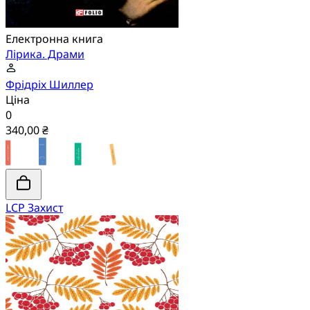
Електронна книга
Лірика. Драми
Фрідріх Шиллер
Ціна
0
340,00 ₴
LCP Захист