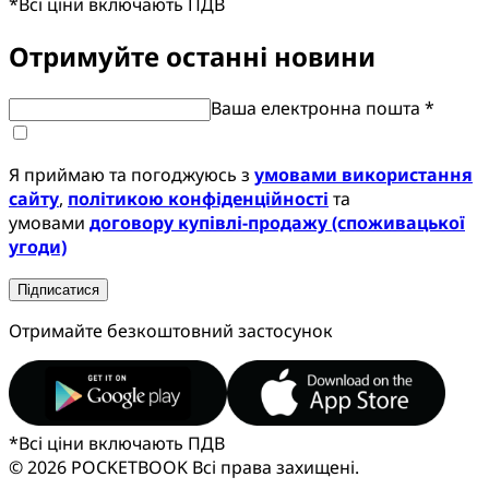
*
Всі ціни включають ПДВ
Отримуйте останні новини
Ваша електронна пошта *
Я приймаю та погоджуюсь з
умовами використання
сайту
,
політикою конфіденційності
та
умовами
договору купівлі-продажу (споживацької
угоди)
Підписатися
Отримайте безкоштовний застосунок
*
Всі ціни включають ПДВ
© 2026 POCKETBOOK
Всі права захищені.