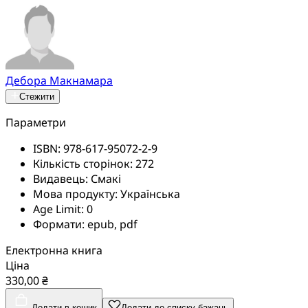
Дебора Макнамара
Стежити
Параметри
ISBN:
978-617-95072-2-9
Кількість сторінок:
272
Видавець:
Смакі
Мова продукту:
Українська
Age Limit:
0
Формати:
epub, pdf
Електронна книга
Ціна
330,00 ₴
Додати в кошик
Додати до списку бажань