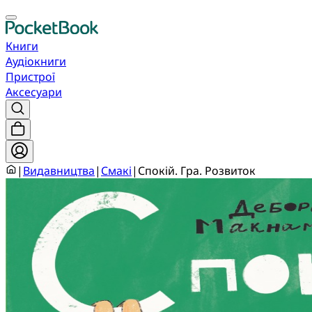
Книги
Аудіокниги
Пристрої
Аксесуари
|
Видавництва
|
Смакі
|
Спокій. Гра. Розвиток