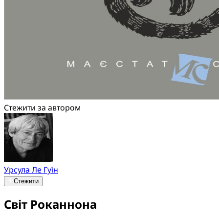
Стежити за автором
Урсула Ле Гуїн
Стежити
Світ Роканнона