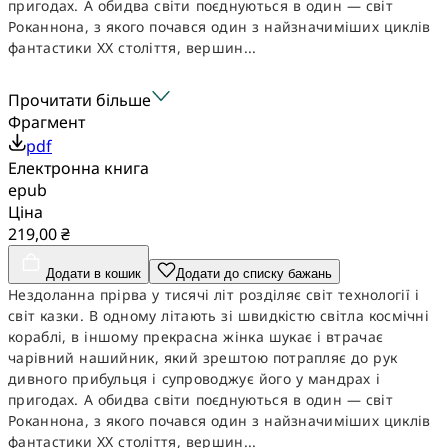
пригодах. А обидва світи поєднуються в один — світ
Роканнона, з якого почався один з найзначиміших циклів
фантастики ХХ століття, вершин...
Прочитати більше
Фрагмент
pdf
Електронна книга
epub
Ціна
219,00 ₴
Додати в кошик
Додати до списку бажань
Нездоланна прірва у тисячі літ розділяє світ технології і
світ казки. В одному літають зі швидкістю світла космічні
кораблі, в іншому прекрасна жінка шукає і втрачає
чарівний нашийник, який зрештою потрапляє до рук
дивного прибульця і супроводжує його у мандрах і
пригодах. А обидва світи поєднуються в один — світ
Роканнона, з якого почався один з найзначиміших циклів
фантастики ХХ століття, вершин...