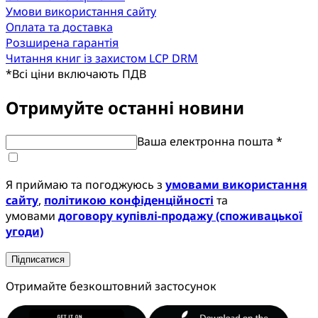
Умови використання сайту
Оплата та доставка
Розширена гарантія
Читання книг із захистом LCP DRM
*
Всі ціни включають ПДВ
Отримуйте останні новини
Ваша електронна пошта *
Я приймаю та погоджуюсь з
умовами використання
сайту
,
політикою конфіденційності
та
умовами
договору купівлі-продажу (споживацької
угоди)
Підписатися
Отримайте безкоштовний застосунок