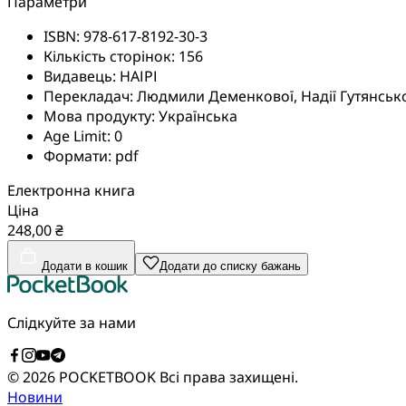
Параметри
ISBN:
978-617-8192-30-3
Кількість сторінок:
156
Видавець:
НАІРІ
Перекладач:
Людмили Деменкової, Надії Гутянськ
Мова продукту:
Українська
Age Limit:
0
Формати:
pdf
Електронна книга
Ціна
248,00 ₴
Додати в кошик
Додати до списку бажань
Слідкуйте за нами
© 2026 POCKETBOOK
Всі права захищені.
Новини