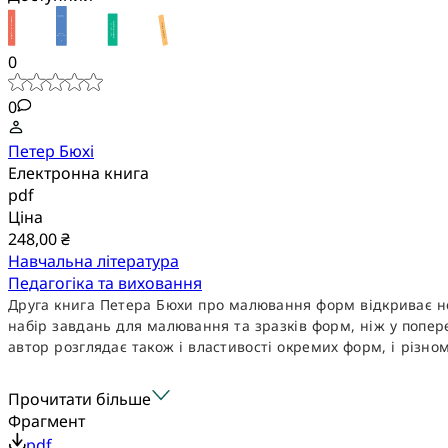
0
0
Петер Бюхі
Електронна книга
pdf
Ціна
248,00 ₴
Навчальна література
Педагогіка та виховання
Друга книга Петера Бюхи про малювання форм відкриває но
набір завдань для малювання та зразків форм, ніж у попер
автор розглядає також і властивості окремих форм, і різнома
Прочитати більше
Фрагмент
pdf