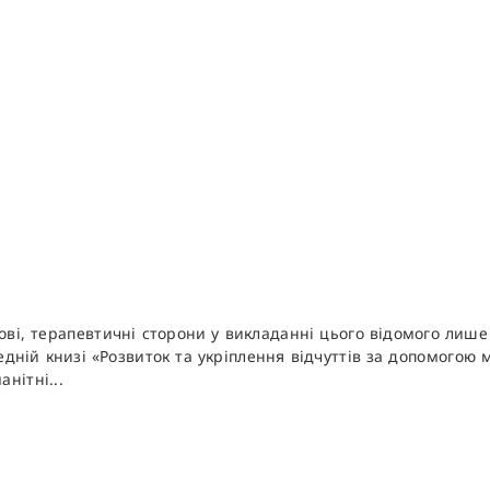
ві, терапевтичні сторони у викладанні цього відомого лиш
едній книзі «Розвиток та укріплення відчуттів за допомогою
нітні...