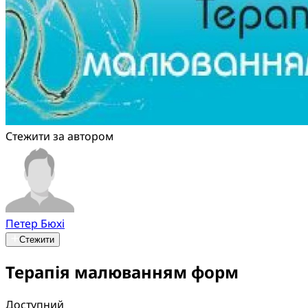
Стежити за автором
Петер Бюхі
Стежити
Терапія малюванням форм
Доступний