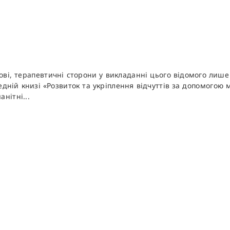
ві, терапевтичні сторони у викладанні цього відомого лиш
едній книзі «Розвиток та укріплення відчуттів за допомогою
нітні...