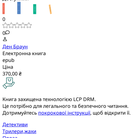
0
0
Ден Браун
Електронна книга
epub
Ціна
370,00 ₴
Книга захищена технологією LCP DRM.
Це потрібно для легального та безпечного читання.
Дотримуйтесь
покрокової інструкції
, щоб відкрити її.
Детективи
Трилери,жахи
Проза