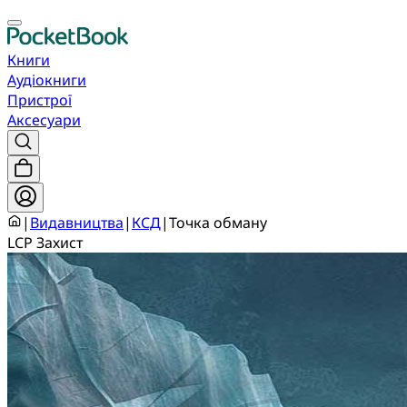
Книги
Аудіокниги
Пристрої
Аксесуари
|
Видавництва
|
КСД
|
Точка обману
LCP Захист