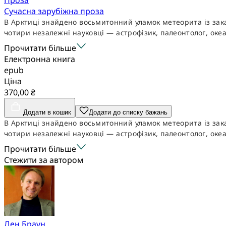
Сучасна зарубіжна проза
В Арктиці знайдено восьмитонний уламок метеорита із зак
чотири незалежні науковці — астрофізик, палеонтолог, океа
Прочитати більше
Електронна книга
epub
Ціна
370,00 ₴
Додати в кошик
Додати до списку бажань
В Арктиці знайдено восьмитонний уламок метеорита із зак
чотири незалежні науковці — астрофізик, палеонтолог, океа
Прочитати більше
Стежити за автором
Ден Браун