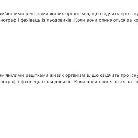
ам’янілими рештками живих організмів, що свідчить про існ
нограф і фахівець із льодовиків. Коли вони опиняються за кр
ам’янілими рештками живих організмів, що свідчить про існ
нограф і фахівець із льодовиків. Коли вони опиняються за кр