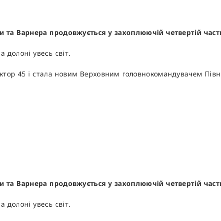
ти та Варнера продовжується у захоплюючій четвертій час
 долоні увесь світ.
тор 45 і стала новим Верховним головнокомандувачем Північ
ти та Варнера продовжується у захоплюючій четвертій час
 долоні увесь світ.