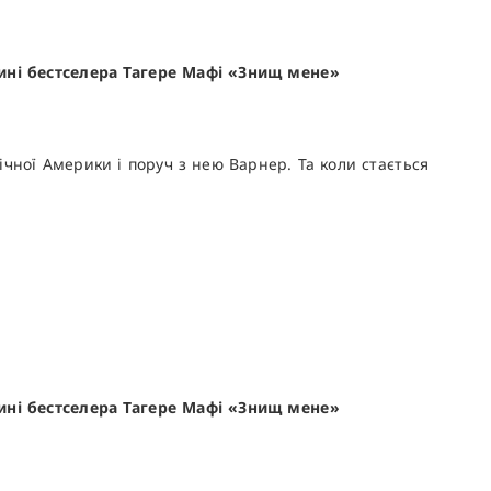
тині бестселера Тагере Мафі «Знищ мене»
ної Америки і поруч з нею Варнер. Та коли стається
тині бестселера Тагере Мафі «Знищ мене»