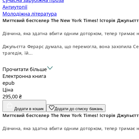
Антиутопії
Молодіжна література
Миттєвий бестселер The New York Times! Історія Джульєт
Дівчина, яка здатна вбити одним доторком, тепер тримає на
Джульєтта Ферарс думала, що перемогла, вона захопила Сек
трагедія, їй...
Прочитати більше
Електронна книга
epub
Ціна
295,00 ₴
Додати в кошик
Додати до списку бажань
Миттєвий бестселер The New York Times! Історія Джульєт
Дівчина, яка здатна вбити одним доторком, тепер тримає на