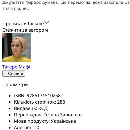
Джульєтта Ферарс думала, що перемогла, вона захопила Сек
трагедія, їй...
Прочитати більше
Стежити за автором
Тагере Мафі
Стежити
Параметри
ISBN:
9786171510258
Кількість сторінок:
288
Видавець:
КСД
Перекладач:
Тетяна Заволоко
Мова продукту:
Українська
Age Limit:
0