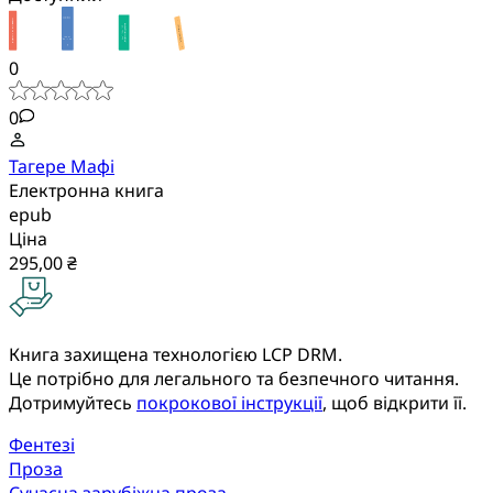
0
0
Тагере Мафі
Електронна книга
epub
Ціна
295,00 ₴
Книга захищена технологією LCP DRM.
Це потрібно для легального та безпечного читання.
Дотримуйтесь
покрокової інструкції
, щоб відкрити її.
Фентезі
Проза
Сучасна зарубіжна проза