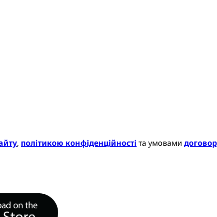
айту
,
політикою конфіденційності
та умовами
договор