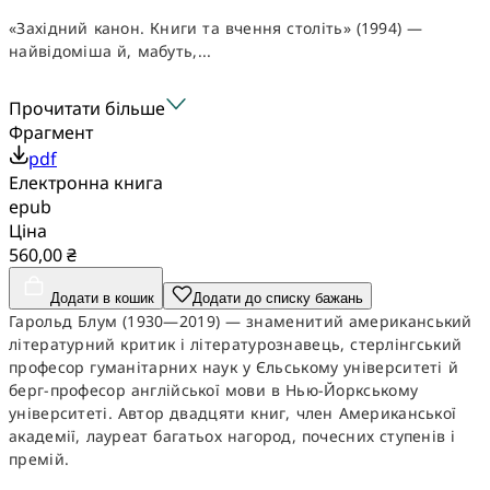
«Західний канон. Книги та вчення століть» (1994) —
найвідоміша й, мабуть,...
Прочитати більше
Фрагмент
pdf
Електронна книга
epub
Ціна
560,00 ₴
Додати в кошик
Додати до списку бажань
Гарольд Блум (1930—2019) — знаменитий американський
літературний критик і літературознавець, стерлінгський
професор гуманітарних наук у Єльському університеті й
берг-професор англійської
мови в
Нью-Йоркському
університеті. Автор двадцяти книг, член Американської
академії, лауреат багатьох нагород, почесних ступенів і
премій.