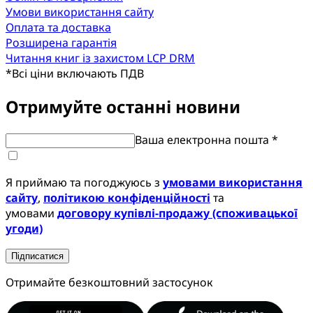
Умови використання сайту
Оплата та доставка
Розширена гарантія
Читання книг із захистом LCP DRM
*
Всі ціни включають ПДВ
Отримуйте останні новини
Ваша електронна пошта *
Я приймаю та погоджуюсь з
умовами використання
сайту
,
політикою конфіденційності
та
умовами
договору купівлі-продажу (споживацької
угоди)
Підписатися
Отримайте безкоштовний застосунок