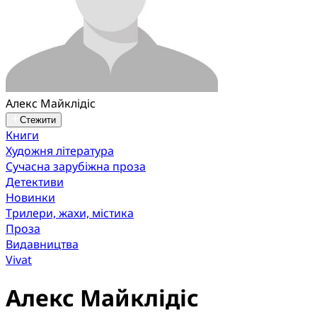
Алекс Майклідіс
Стежити
Книги
Художня література
Сучасна зарубіжна проза
Детективи
Новинки
Трилери, жахи, містика
Проза
Видавництва
Vivat
Алекс Майклідіс