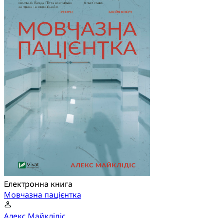
Електронна книга
Мовчазна пацієнтка
Алекс Майклідіс