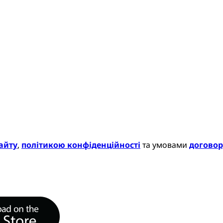
айту
,
політикою конфіденційності
та умовами
договор