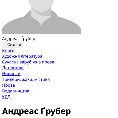
Андреас Ґрубер
Стежити
Книги
Художня література
Сучасна зарубіжна проза
Детективи
Новинки
Трилери, жахи, містика
Проза
Видавництва
КСД
Андреас Ґрубер