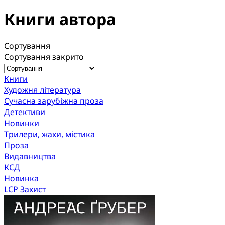
Книги автора
Сортування
Сортування закрито
Книги
Художня література
Сучасна зарубіжна проза
Детективи
Новинки
Трилери, жахи, містика
Проза
Видавництва
КСД
Новинка
LCP Захист