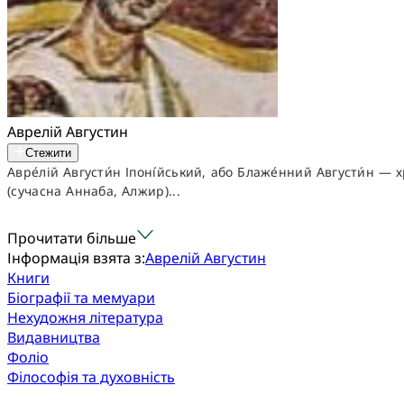
Аврелій Августин
Стежити
Авре́лій Августи́н Іпоні́йський, або Блаже́нний Августи́н —
(сучасна Аннаба, Алжир)...
Прочитати більше
Інформація взята з:
Аврелій Августин
Книги
Біографії та мемуари
Нехудожня література
Видавництва
Фоліо
Філософія та духовність