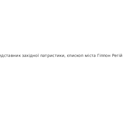
едставник західної патристики, єпископ міста Гіппон Регій