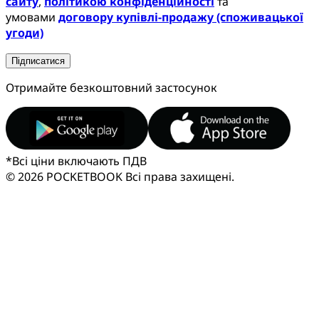
сайту
,
політикою конфіденційності
та
умовами
договору купівлі-продажу (споживацької
угоди)
Підписатися
Отримайте безкоштовний застосунок
*
Всі ціни включають ПДВ
© 2026 POCKETBOOK
Всі права захищені.