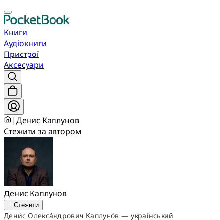
Книги
Аудіокниги
Пристрої
Аксесуари
|
Денис Каплунов
Стежити за автором
Денис Каплунов
Стежити
Дени́с Олекса́ндрович Каплуно́в — український