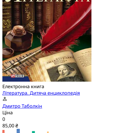
Електронна книга
Література. Дитяча енциклопедія
Дмитро Таболкін
Ціна
0
85,00 ₴