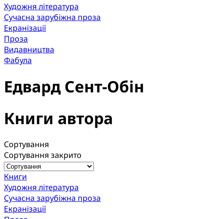
Художня література
Сучасна зарубіжна проза
Екранізації
Проза
Видавництва
Фабула
Едвард Сент-Обін
Книги автора
Сортування
Сортування закрито
Книги
Художня література
Сучасна зарубіжна проза
Екранізації