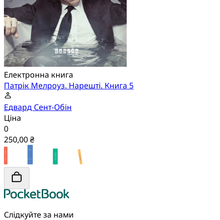
Електронна книга
Патрік Мелроуз. Нарешті. Книга 5
Едвард Сент-Обін
Ціна
0
250,00 ₴
Слідкуйте за нами