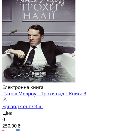
Електронна книга
Патрік Мелроуз. Трохи надії. Книга 3
Едвард Сент-Обін
Ціна
0
250,00 ₴