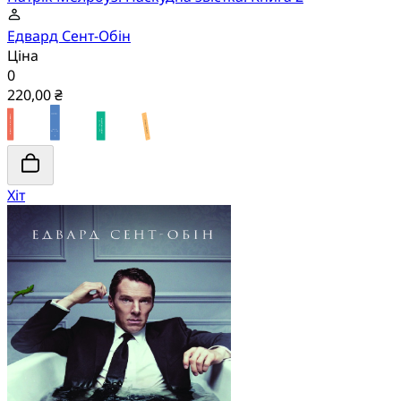
Едвард Сент-Обін
Ціна
0
220,00 ₴
Хіт