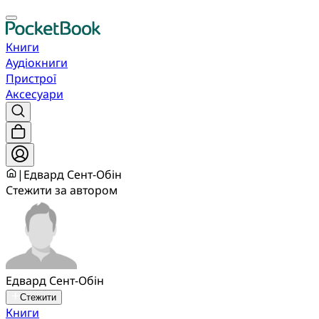
Книги
Аудіокниги
Пристрої
Аксесуари
|
Едвард Сент-Обін
Стежити за автором
Едвард Сент-Обін
Стежити
Книги