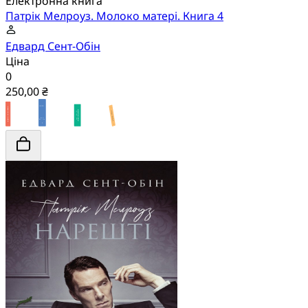
Електронна книга
Патрік Мелроуз. Молоко матері. Книга 4
Едвард Сент-Обін
Ціна
0
250,00 ₴