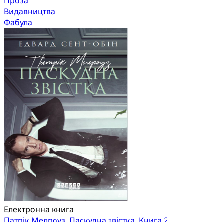
Проза
Видавництва
Фабула
Електронна книга
Патрік Мелроуз. Паскудна звістка. Книга 2