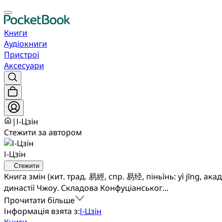
Книги
Аудіокниги
Пристрої
Аксесуари
|
І-Цзін
Стежити за автором
І-Цзін
Стежити
Книга змін (кит. трад. 易經, спр. 易经, піньїнь: yì jīng,
династії Чжоу. Складова Конфуціанськог...
Прочитати більше
Інформація взята з:
І-Цзін