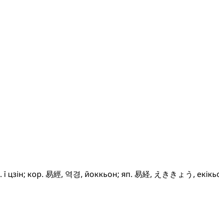
 акад. ї цзін; кор. 易經, 역경, йоккьон; яп. 易経, えききょう, екі