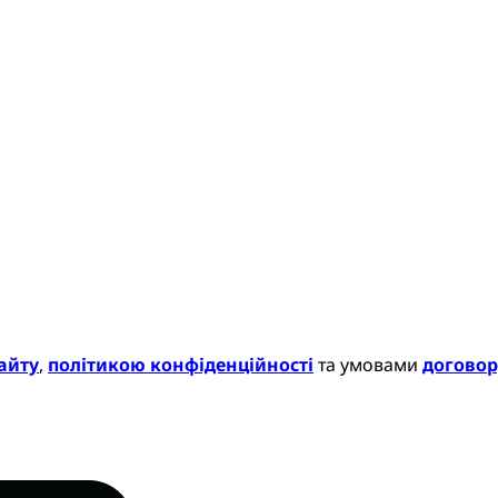
айту
,
політикою конфіденційності
та умовами
договор