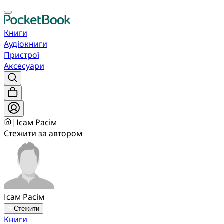
Книги
Аудіокниги
Пристрої
Аксесуари
|
Ісам Расім
Стежити за автором
Ісам Расім
Стежити
Книги