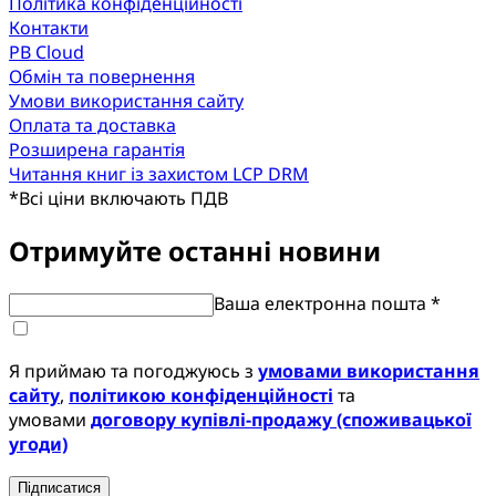
Політика конфіденційності
Контакти
PB Cloud
Обмін та повернення
Умови використання сайту
Оплата та доставка
Розширена гарантія
Читання книг із захистом LCP DRM
*
Всі ціни включають ПДВ
Отримуйте останні новини
Ваша електронна пошта *
Я приймаю та погоджуюсь з
умовами використання
сайту
,
політикою конфіденційності
та
умовами
договору купівлі-продажу (споживацької
угоди)
Підписатися