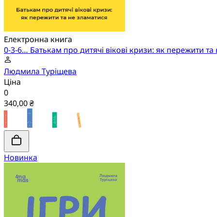
Електронна книга
0-3-6… Батькам про дитячі вікові кризи: як пережити та
Людмила Туріщева
Ціна
0
340,00 ₴
Новинка