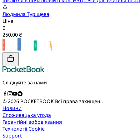
Інклюзія в початковій школі НУШ. Усе для вчителя та ас
Людмила Туріщева
Ціна
0
250,00 ₴
Слідкуйте за нами
© 2026 POCKETBOOK
Всі права захищені.
Новини
Споживацька угода
Гарантійні зобов'язання
Технології Cookie
Support