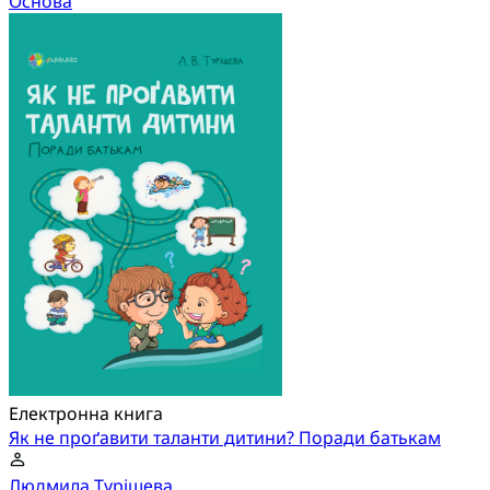
Основа
Електронна книга
Як не проґавити таланти дитини? Поради батькам
Людмила Туріщева